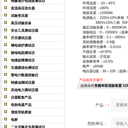
绝缘油介电强度测试仪
环境温度：-10～45℃
环境湿度：≤90%
直流高压发生器
海拔高度：≤2000M
试验变压器
电源输入：220V±10%单相 50
380V±10%三相 50Hz
高压试验设备
额定试验容量：0～8000KVA
安全工具测试仪器
谐振电压：0～1000KV（
频率调节范围：0.1～300H
开关测试仪器
系统测量精度：0.5级
继电保护测试仪
频率调节分频率：0.01H
不稳定度：≤0.05%
接地电阻测试仪
输出波形：正弦波
电缆故障测试仪
波形畸变率：≤0.5%
噪声：≤60dB
互感器综合测试仪
电抗器Q值：30～200（选择
雷电计数器校验仪
产品相关关键字：
绝缘油测试仪器
如果你对
变频串联谐振装置 XZ
其他电力测试仪器
仪器配套产品
电热电器产品
产品：
滑线导轨桥架
电桥
您的单位：
二次压降及负荷测试仪