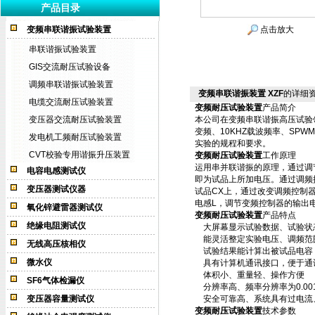
产品目录
变频串联谐振试验装置
点击放大
串联谐振试验装置
GIS交流耐压试验设备
调频串联谐振试验装置
变频串联谐振装置 XZF
的详细
电缆交流耐压试验装置
变频耐压试验装置
产品简介
变压器交流耐压试验装置
本公司在变频串联谐振高压试验
变频、10KHZ载波频率、SP
发电机工频耐压试验装置
实验的规程和要求。
CVT校验专用谐振升压装置
变频耐压试验装置
工作原理
运用串并联谐振的原理，通过调
电容电感测试仪
即为试品上所加电压。通过调频
变压器测试仪器
试品CX上，通过改变调频控制
电感L，调节变频控制器的输出
氧化锌避雷器测试仪
变频耐压试验装置
产品特点
绝缘电阻测试仪
大屏幕显示试验数据、试验状
能灵活整定实验电压、调频范
无线高压核相仪
试验结果能计算出被试品电容
微水仪
具有计算机通讯接口，便于通
体积小、重量轻、操作方便
SF6气体检漏仪
分辨率高、频率分辨率为0.001
变压器容量测试仪
安全可靠高、系统具有过电流、
变频耐压试验装置
技术参数