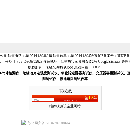
售电话：86-0514-88988010 销售传真：86-0514-88985869 ICP备案号：
苏ICP备1
：张炎 手机：15366862628 详细地址：江苏省宝应县国泰路2号
GoogleSitemaps
管理
版权所有，未经允许翻录必究 总访问量：808343
SF6气体检漏仪、绝缘油介电强度测试仪、氧化锌避雷器测试仪、变压器容量测试仪
阻测试仪、接地电阻测试仪等
环保在线
17
第
年
中级会员
推荐收藏该企业网站
苏公网安备 32102302010614