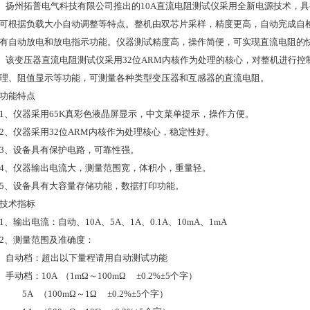
扬州拓普电气科技有限公司推出的10A直流电阻测试仪采用全新电源技术，
可根据负载大小自动调整等特点。整机由双芯片采样，精度更高，自动完成自
有自动放电和放电指示功能。仪器测试精度高，操作简便，可实现直流电阻的
该变压器直流电阻测试仪采用32位ARM内核作为处理的核心，对整机进行控
理、阻值显示等功能，可测量各种类型变压器和互感器的直流电阻。
功能特点
1、仪器采用65K真彩色液晶屏显示，中文菜单提示，操作方便。
2、仪器采用32位ARM内核作为处理核心，稳定性好。
3、设备具有保护电路，可靠性强。
4、仪器输出电流大，测量范围宽，体积小，重量轻。
5、设备具有大容量存储功能，数据打印功能。
技术指标
1、输出电流：自动、10A、5A、1A、0.1A、10mA、1mA
2、测量范围及准确度：
自动档：超出以下量程请用自动测试功能
手动档：10A （1mΩ～100mΩ ±0.2%±5个字）
5A （100mΩ～1Ω ±0.2%±5个字）