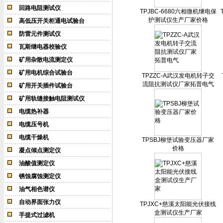
回路电阻测试仪
TPJBC-6680六相微机继电保
护测试仪生产厂家价格
高低压开关柜通电试验台
防雷元件测试仪
瓦斯继电器校验仪
矿用杂散电流测定仪
矿用电机综合试验台
TPZZC-A武汉发电机转子交
流阻抗测试仪厂家拓普电气
矿用开关插件试验台
矿用轨缝接触电阻测试仪
电缆热补器
电缆压号机
电缆干燥机
TPSBJ柳堡试验变压器厂家
价格
凝点倾点测定仪
油酸值测定仪
锈蚀腐蚀测定仪
油气相色谱仪
自动界面张力仪
TPJXC+慈溪太阳能光伏接线
盒测试仪生产厂家
手提式过滤机